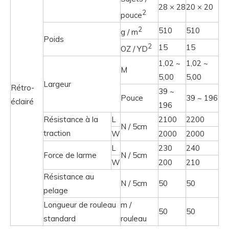
28 × 28
20 × 20
2
pouce
2
510
510
g / m
Poids
2
15
15
OZ / YD
1,02 ~
1,02 ~
M
5,00
5,00
Largeur
Rétro-
39 ~
Pouce
39 ~ 196
éclairé
196
Résistance à la
L
2100
2200
N / 5cm
traction
W
2000
2000
L
230
240
Force de larme
N / 5cm
W
200
210
Résistance au
N / 5cm
50
50
pelage
Longueur de rouleau
m /
50
50
standard
rouleau