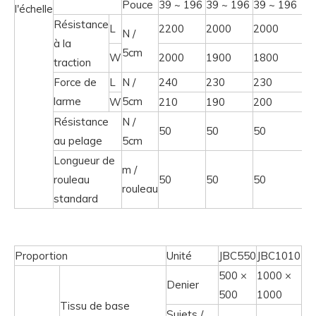
Pouce
39 ~ 196
39 ~ 196
39 ~ 196
l'échelle
Résistance
L
2200
2000
2000
N /
à la
5cm
W
2000
1900
1800
traction
Force de
L
N /
240
230
230
larme
5cm
W
210
190
200
Résistance
N /
50
50
50
au pelage
5cm
Longueur de
m /
rouleau
50
50
50
rouleau
standard
Proportion
Unité
JBC550
JBC1010
500 ×
1000 ×
Denier
500
1000
Tissu de base
Sujets /