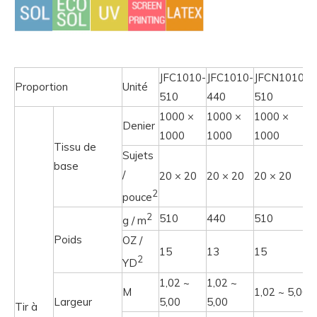
JFC1010-
JFC1010-
JFCN1010J-
Proportion
Unité
510
440
510
1000 ×
1000 ×
1000 ×
Denier
1000
1000
1000
Tissu de
Sujets
base
/
20 × 20
20 × 20
20 × 20
2
pouce
2
510
440
510
g / m
Poids
OZ /
15
13
15
2
YD
1,02 ~
1,02 ~
M
1,02 ~ 5,00
Largeur
5,00
5,00
Tir à