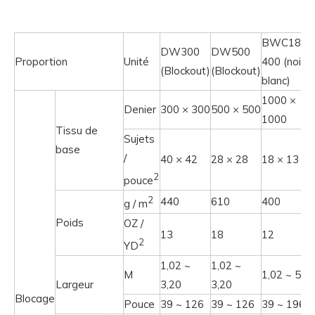
BWC1813
DW300
DW500
Proportion
Unité
400 (noir /
(Blockout)
(Blockout)
blanc)
1000 ×
Denier
300 × 300
500 × 500
1000
Tissu de
Sujets
base
/
40 × 42
28 × 28
18 × 13
2
pouce
2
440
610
400
g / m
Poids
OZ /
13
18
12
2
YD
1,02 ~
1,02 ~
M
1,02 ~ 5,0
Largeur
3,20
3,20
Blocage
Pouce
39 ~ 126
39 ~ 126
39 ~ 196