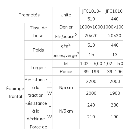
JFC1010-
JFC1010-
Propriétés
Unité
510
440
Denier
1000×1000
1000×1000
Tissu de
2
base
20×20
20×20
Fils/pouce
2
510
440
g/m
Poids
2
15
13
onces/verge
M
1,02 ~ 5,00
1,02 ~ 5,00
Largeur
Pouce
39~196
39~196
Résistance
L
2200
2000
à la
N/5 cm
Éclairage
W
2000
1900
traction
frontal
Résistance
L
240
230
à la
N/5 cm
W
210
190
déchirure
Force de