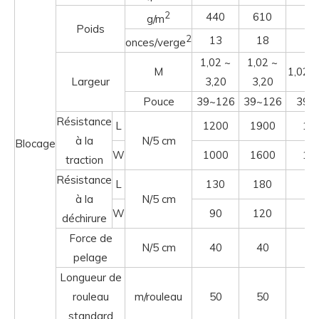
2
440
610
40
g/m
Poids
2
13
18
1
onces/verge
1,02 ~
1,02 ~
M
1,02 ~
Largeur
3,20
3,20
Pouce
39~126
39~126
39~
Résistance
L
1200
1900
16
à la
N/5 cm
Blocage
W
1000
1600
15
traction
Résistance
L
130
180
20
à la
N/5 cm
W
90
120
16
déchirure
Force de
N/5 cm
40
40
5
pelage
Longueur de
rouleau
m/rouleau
50
50
5
standard