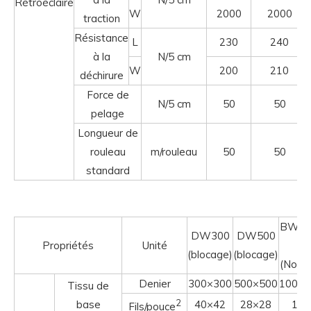
Rétroéclairé
W
2000
2000
traction
Résistance
L
230
240
à la
N/5 cm
W
200
210
déchirure
Force de
N/5 cm
50
50
pelage
Longueur de
rouleau
m/rouleau
50
50
standard
BWC1
DW300
DW500
Propriétés
Unité
40
(blocage)
(blocage)
(Noir/
Denier
300×300
500×500
1000×
Tissu de
2
base
40×42
28×28
18×
Fils/pouce