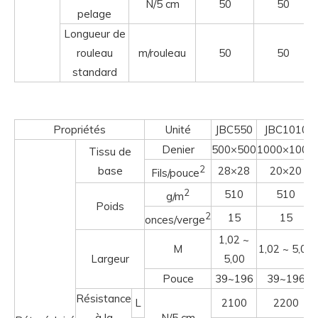
N/5 cm
50
50
pelage
Longueur de
rouleau
m/rouleau
50
50
standard
Propriétés
Unité
JBC550
JBC1010
Denier
500×500
1000×1000
Tissu de
2
base
28×28
20×20
Fils/pouce
2
510
510
g/m
Poids
2
15
15
onces/verge
1,02 ~
M
1,02 ~ 5,00
Largeur
5,00
Pouce
39~196
39~196
Résistance
L
2100
2200
à la
N/5 cm