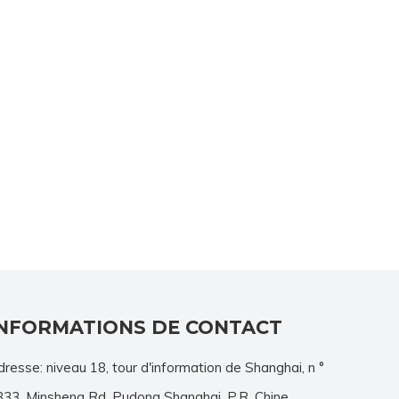
INFORMATIONS DE CONTACT
resse: niveau 18, tour d'information de Shanghai, n °
833, Minsheng Rd. Pudong Shanghai, P.R. Chine