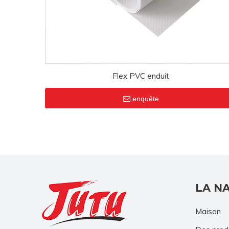
Flex PVC enduit
enquête
LA N
Maison