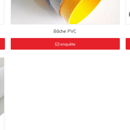
Bâche PVC
enquête