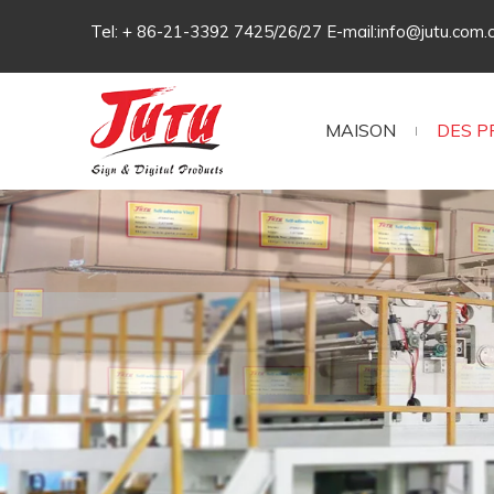
Tel: + 86-21-3392 7425/26/27 E-mail:
info@jutu.com.
MAISON
DES P