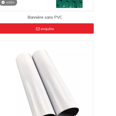
vidéo
Bannière sans PVC
enquête