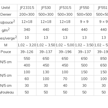
Unité
JF23315
JF530
JF5315
JF550
JF551
Denier
200×300
500×300
500×300
500×500
500×5
2
12×18
12×18
12×18
9 × 9
9 × 9
ls/pouce
2
340
440
440
440
440
g/m
2
10
13
13
13
13
ces/verge
M
1,02 ~ 3,20
1,02 ~ 3,50
1,02 ~ 5,00
1,02 ~ 3,50
1,02 ~ 5
Pouce
39~126
39~137
39~196
39~137
39~19
550
650
650
650
850
N/5 cm
400
450
450
500
650
100
130
100
150
150
N/5 cm
60
100
70
100
100
N/5 cm
30
30
40
30
30
/rouleau
50
50
50
50
50