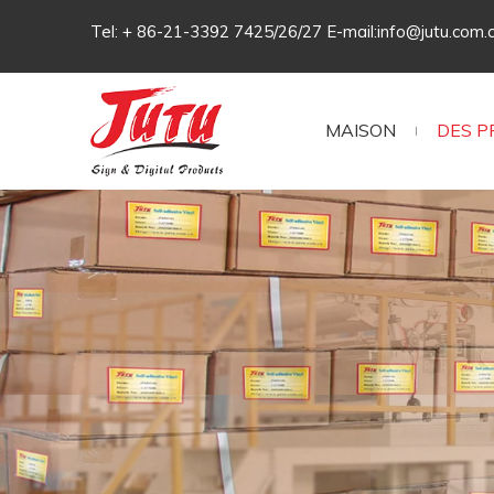
Tel: + 86-21-3392 7425/26/27 E-mail:
info@jutu.com.
MAISON
DES P