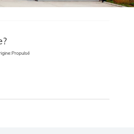
e?
gine:
Propulsé