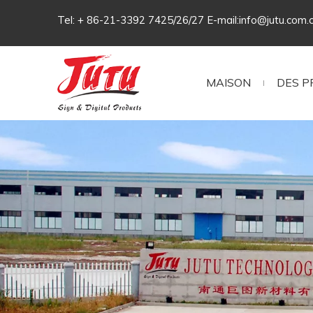
Tel: + 86-21-3392 7425/26/27 E-mail:
info@jutu.com.
MAISON
DES P