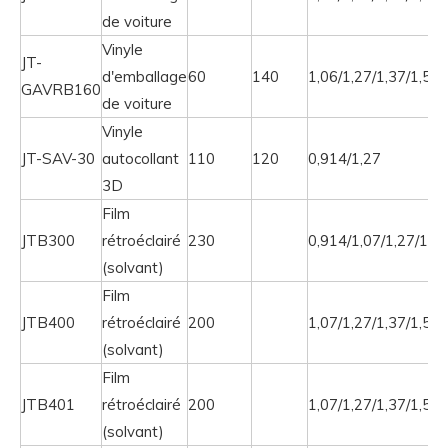
de voiture
Vinyle
JT-
d'emballage
60
140
1,06/1,27/1,37/1,52
GAVRB160
de voiture
Vinyle
JT-SAV-30
autocollant
110
120
0,914/1,27
3D
Film
JTB300
rétroéclairé
230
0,914/1,07/1,27/1,5
(solvant)
Film
JTB400
rétroéclairé
200
1,07/1,27/1,37/1,52
(solvant)
Film
JTB401
rétroéclairé
200
1,07/1,27/1,37/1,52
(solvant)