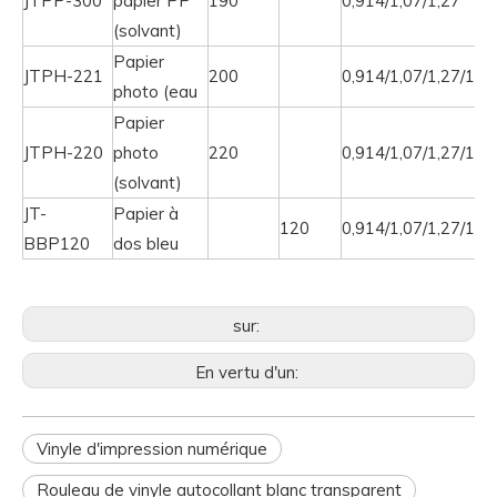
JTPP-300
papier PP
190
0,914/1,07/1,27
(solvant)
Papier
JTPH-221
200
0,914/1,07/1,27/1,5
photo (eau
Papier
JTPH-220
photo
220
0,914/1,07/1,27/1,5
(solvant)
JT-
Papier à
120
0,914/1,07/1,27/1,5
BBP120
dos bleu
sur:
En vertu d'un:
Vinyle d'impression numérique
Rouleau de vinyle autocollant blanc transparent