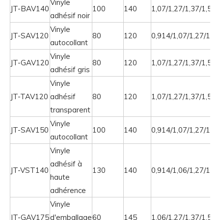
Vinyle
JT-BAV140
100
140
1,07/1,27/1,37/1,52/
adhésif noir
Vinyle
JT-SAV120
80
120
0,914/1,07/1,27/1,37
autocollant
Vinyle
JT-GAV120
80
120
1,07/1,27/1,37/1,52
adhésif gris
Vinyle
JT-TAV120
adhésif
80
120
1,07/1,27/1,37/1,52
transparent
Vinyle
JT-SAV150
100
140
0,914/1,07/1,27/1,37
autocollant
Vinyle
adhésif à
JT-VST140
130
140
0,914/1,06/1,27/1,37
haute
adhérence
Vinyle
JT-GAV175
d'emballage
60
145
1,06/1,27/1,37/1,52