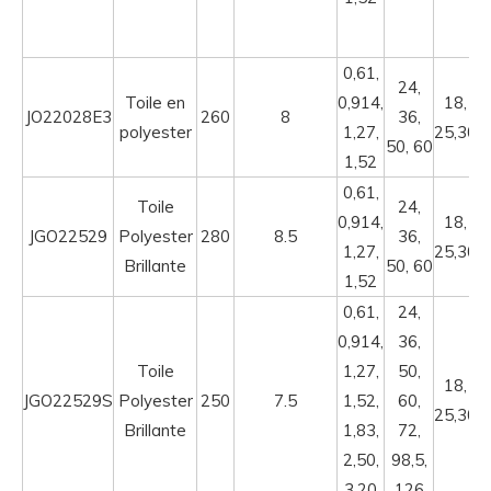
0,61,
24,
Toile en
0,914,
18,
JO22028E3
260
8
36,
polyester
1,27,
25,30
50, 60
1,52
0,61,
Toile
24,
0,914,
18,
JGO22529
Polyester
280
8.5
36,
1,27,
25,30
Brillante
50, 60
1,52
0,61,
24,
0,914,
36,
Toile
1,27,
50,
18,
JGO22529S
Polyester
250
7.5
1,52,
60,
25,30
Brillante
1,83,
72,
2,50,
98,5,
3,20
126