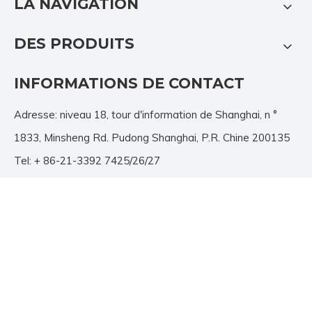
LA NAVIGATION
DES PRODUITS
INFORMATIONS DE CONTACT
Adresse: niveau 18, tour d'information de Shanghai, n °
1833, Minsheng Rd. Pudong Shanghai, P.R. Chine 200135
Tel: + 86-21-3392 7425/26/27
Fax: + 86-21-3392 7428
E-mail:
info@jutu.com.cn
N'HÉSITEZ PAS À NOUS
CONTACTER