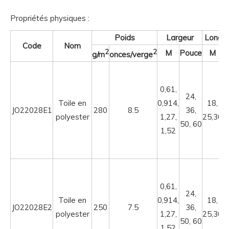
Propriétés physiques :
Poids
Largeur
Longu
Code
Nom
2
2
M
Pouce
M
P
g/m
onces/verge
0,61,
24,
Toile en
0,914,
18,
JO22028E1
280
8.5
36,
polyester
1,27,
25,30
50, 60
1,52
0,61,
24,
Toile en
0,914,
18,
JO22028E2
250
7.5
36,
polyester
1,27,
25,30
50, 60
1,52