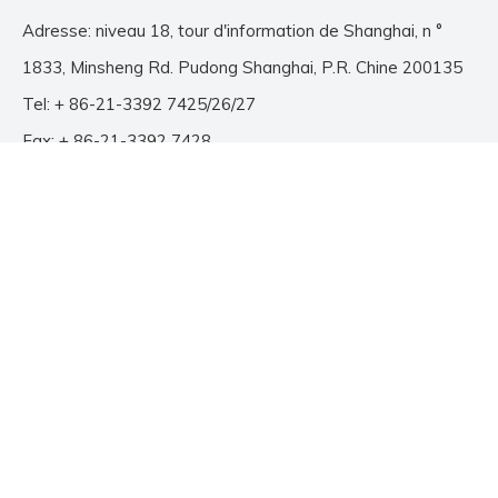
Adresse: niveau 18, tour d'information de Shanghai, n °
1833, Minsheng Rd. Pudong Shanghai, P.R. Chine 200135
Tel: + 86-21-3392 7425/26/27
Fax: + 86-21-3392 7428
E-mail:
info@jutu.com.cn
N'HÉSITEZ PAS À NOUS
CONTACTER
E-mail
*
Nom